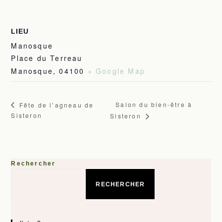
LIEU
Manosque
Place du Terreau
Manosque
,
04100
+ Google Map
Salon du bien-être à
Fête de l’agneau de
Sisteron
Sisteron
Rechercher
RECHERCHER